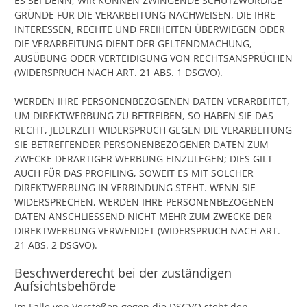
ES SEI DENN, WIR KÖNNEN ZWINGENDE SCHUTZWÜRDIGE
GRÜNDE FÜR DIE VERARBEITUNG NACHWEISEN, DIE IHRE
INTERESSEN, RECHTE UND FREIHEITEN ÜBERWIEGEN ODER
DIE VERARBEITUNG DIENT DER GELTENDMACHUNG,
AUSÜBUNG ODER VERTEIDIGUNG VON RECHTSANSPRÜCHEN
(WIDERSPRUCH NACH ART. 21 ABS. 1 DSGVO).
WERDEN IHRE PERSONENBEZOGENEN DATEN VERARBEITET,
UM DIREKTWERBUNG ZU BETREIBEN, SO HABEN SIE DAS
RECHT, JEDERZEIT WIDERSPRUCH GEGEN DIE VERARBEITUNG
SIE BETREFFENDER PERSONENBEZOGENER DATEN ZUM
ZWECKE DERARTIGER WERBUNG EINZULEGEN; DIES GILT
AUCH FÜR DAS PROFILING, SOWEIT ES MIT SOLCHER
DIREKTWERBUNG IN VERBINDUNG STEHT. WENN SIE
WIDERSPRECHEN, WERDEN IHRE PERSONENBEZOGENEN
DATEN ANSCHLIESSEND NICHT MEHR ZUM ZWECKE DER
DIREKTWERBUNG VERWENDET (WIDERSPRUCH NACH ART.
21 ABS. 2 DSGVO).
Beschwerderecht bei der zuständigen
Aufsichtsbehörde
Im Falle von Verstößen gegen die DSGVO steht den